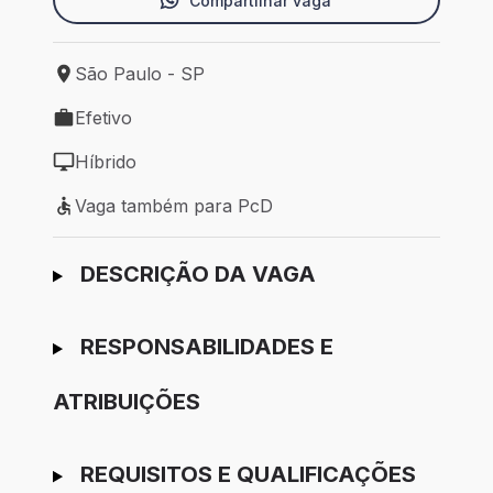
Compartilhar vaga
São Paulo - SP
Local de trabalho: São Paulo - SP
Efetivo
Tipo de vaga: Efetivo
Híbrido
Modelo de trabalho: Híbrido
Vaga também para PcD
Vaga também para PcD
Ir para candidatura
DESCRIÇÃO DA VAGA
RESPONSABILIDADES E
ATRIBUIÇÕES
REQUISITOS E QUALIFICAÇÕES